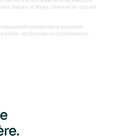
 mais sans un archivage sécurisé, elles sont
ons, fraudes, et litiges... Grâce à Ezio, tout est
matiquement enregistrée et accessible,
ce totale. Vos données sont protégées et
ne
ère.