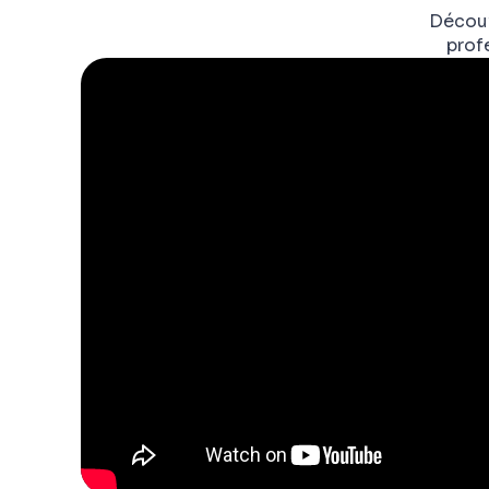
Découv
prof