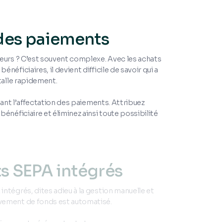
 des paiements
eurs ? C’est souvent complexe. Avec les achats
éficiaires, il devient difficile de savoir qui a
talle rapidement.
itant l’affectation des paiements. Attribuez
énéficiaire et éliminez ainsi toute possibilité
s SEPA intégrés
ntégrés, dites adieu à la gestion manuelle et
vement de fonds est automatisé.