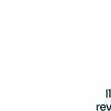
I
rev