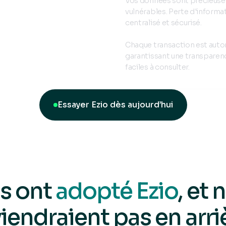
Vos données sont précieuses,
vulnérables. Perte d'informati
centralisé et sécurisé.
Chaque transaction est auto
garantissant une transparen
faciles à consulter.
Essayer Ezio dès aujourd’hui
ls ont
adopté Ezio
, et 
iendraient pas en arri