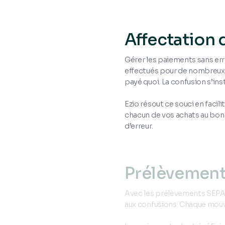
Affectation
Gérer les paiements sans err
effectués pour de nombreux bén
payé quoi. La confusion s’ins
Ezio résout ce souci en facil
chacun de vos achats au bon b
d’erreur.
Prélèvement
Avec les prélèvements SEPA i
aux confusions. Chaque mou