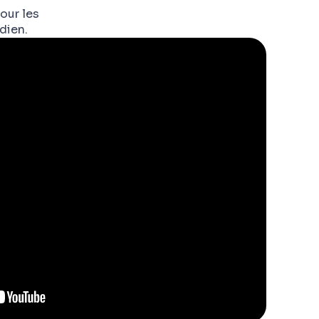
our les
dien.