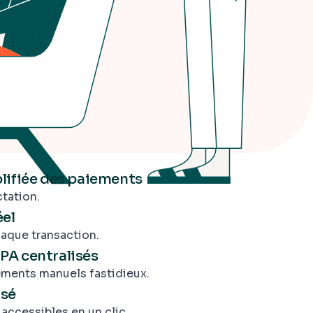
lifiée des paiements
ctation.
éel
haque transaction.
PA centralisés
ements manuels fastidieux.
isé
accessibles en un clic.