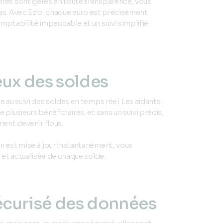
ires sont gérés en toute transparence, vous
acas. Avec Ezio, chaque euro est précisément
omptabilité impeccable et un suivi simplifié
eux des soldes
e au suivi des soldes en temps réel. Les aidants
 plusieurs bénéficiaires, et sans un suivi précis,
ent devenir flous.
n est mise à jour instantanément, vous
e et actualisée de chaque solde.
écurisé des données