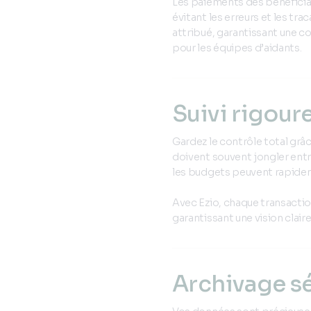
Les paiements des bénéficia
évitant les erreurs et les tr
attribué, garantissant une c
pour les équipes d’aidants.
Suivi rigour
Gardez le contrôle total grâc
doivent souvent jongler entre
les budgets peuvent rapidem
Avec Ezio, chaque transactio
garantissant une vision clair
Archivage s