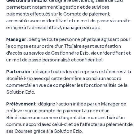
Gestionnaire Ezio
: désigne le service digitalisé de Ezio
permettant notamment la gestion et de suivi des
paiements effectués sur le Compte de paiement,
accessible avec un identifiant et un mot de passe via un site
en ligne à l’adresse https://manager.ezio.app
Manager
: désigne toute personne physique agissant pour
le compte et sur ordre d’un Titulaire ayant autorisation
d’accès au service de Gestionnaire Ezio, via un identifiant et
un mot de passe personnalisé et confidentiel.
Partenaire
: désigne toutes les entreprises extérieures à la
Société Ezio avec qui cette dernière a conclu un accord
commercial en vue de compléter les fonctionnalités de la
Solution Ezio.
Prélèvement
: désigne l’action initiée par un Manager de
prélever sur un compte de paiement au nom d’un
Bénéficiaire une somme d’argent d’un montant fixé d’un
commun accord avec celui-ci et de l’affecter au paiement de
ses Courses grâce à la Solution Ezio.