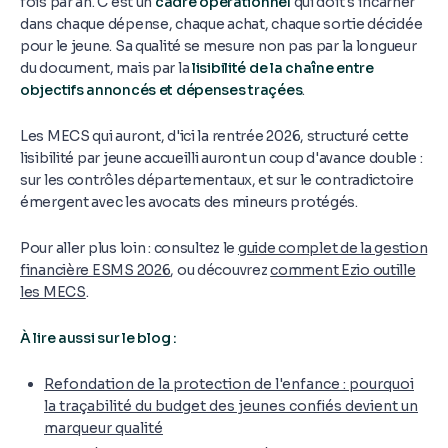
fois par an. C'est un
cadre opérationnel
qui doit s'incarner
dans chaque dépense, chaque achat, chaque sortie décidée
pour le jeune. Sa qualité se mesure non pas par la longueur
du document, mais par la
lisibilité de la chaîne entre
objectifs annoncés et dépenses traçées
.
Les MECS qui auront, d'ici la rentrée 2026, structuré cette
lisibilité par jeune accueilli auront un coup d'avance double :
sur les contrôles départementaux, et sur le contradictoire
émergent avec les avocats des mineurs protégés.
Pour aller plus loin : consultez le
guide complet de la gestion
financière ESMS 2026
, ou découvrez
comment Ezio outille
les MECS
.
À lire aussi sur le blog :
Refondation de la protection de l'enfance : pourquoi
la traçabilité du budget des jeunes confiés devient un
marqueur qualité