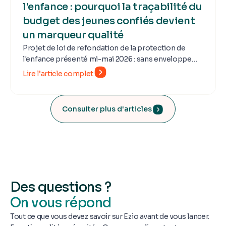
l'enfance : pourquoi la traçabilité du
budget des jeunes confiés devient
un marqueur qualité
Projet de loi de refondation de la protection de
l'enfance présenté mi-mai 2026 : sans enveloppe
budgétaire supplémentaire, la commande qualité se
Lire l’article complet
déplace vers les structures. Pour les MECS, foyers
et services ASE, la traçabilité financière des
dépenses faites pour le jeune confié devient un
Consulter plus d'articles
marqueur qualité explicite des futurs contrôles
départementaux et appels d'offres.
Des questions ?
On vous répond
Tout ce que vous devez savoir sur Ezio avant de vous lancer.