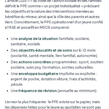
L'article L223-1-1 du code de l'action sociale et des familles
définit le PPE comme « un projet individualisé » précisant
les objectifs et la nature des interventions menées au
bénéfice du mineur, ainsi que la rôle des parents et autres
tiers. Concrètement, le PPE opérationnel d'un jeune confié
à l'ASE et accueilli en MECS comprend :
Une
analyse de la situation
familiale, scolaire,
sanitaire, sociale.
Des
objectifs éducatifs et de soins
sur 6-12 mois
(scolarité, santé mentale, lien familial, autonomie).
Des
actions concrètes
programmées : sport, soutien
scolaire, suivi psy, formation, sorties culturelles.
Une
enveloppe budgétaire
implicite ou explicite :
argent de poche, dotation vêture, frais d'activités,
pécule.
Une
fréquence de révision
(annuelle au minimum).
L'erreur la plus fréquente : le PPE existe sur le papier, mais
les dépenses faites pour le jeune au quotidien ne sont pas