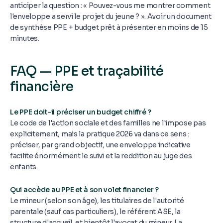
anticiper la question : « Pouvez-vous me montrer comment
l'enveloppe a servi le projet du jeune ? ». Avoir un document
de synthèse PPE + budget prêt à présenter en moins de 15
minutes.
FAQ — PPE et traçabilité
financière
Le PPE doit-il préciser un budget chiffré ?
Le code de l'action sociale et des familles ne l'impose pas
explicitement, mais la pratique 2026 va dans ce sens :
préciser, par grand objectif, une enveloppe indicative
facilite énormément le suivi et la reddition au juge des
enfants.
Qui accède au PPE et à son volet financier ?
Le mineur (selon son âge), les titulaires de l'autorité
parentale (sauf cas particuliers), le référent ASE, la
structure d'accueil, et bientôt l'avocat du mineur. La