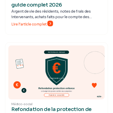
guide complet 2026
Argent de vie des résidents, notes de frais des
intervenants, achats faits pour le compte des
usagers, dotation institutionnelle : la gestion
Lire l’article complet
financière des établissements et services médico-
sociaux (ESMS) couvre quatre flux distincts,
encadrés par quatre textes structurants, contrôlés
par autant d'autorités. Ce guide synthétise ce qu'un
directeur d'EHPAD, de MAS, de MECS ou de SAAD
doit maîtriser en 2026 — cadre légal, spécificités par
type d'ESMS, contrôles, digitalisation et plan
d'action.
Médico-social
Refondation de la protection de