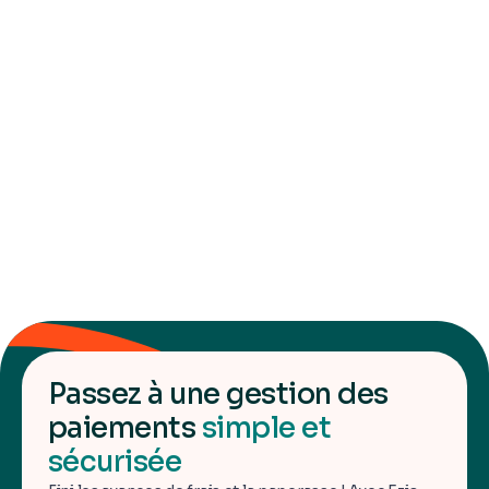
chacun
Le compte Ezio centralise les fonds de toutes les personnes
accompagnées, mais chacune dispose de son propre espace
et historique de dépenses.
L'approvisionnement par prélèvement SEPA
au réel des dépenses
Le compte Ezio des personnes accompagnées est
approvisionné par prélèvement SEPA au réel des dépenses,
comme un fond de roulement.
Afficher plus de ressources
Passez à une gestion des
paiements
simple et
sécurisée