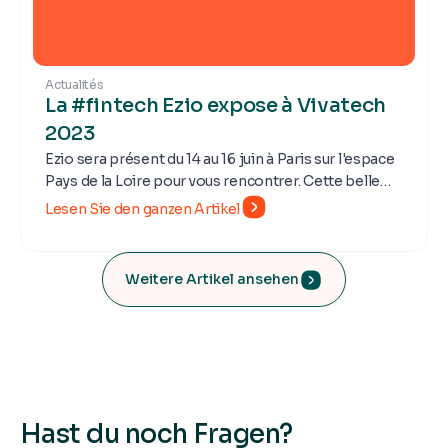
Actualités
La #fintech Ezio expose à Vivatech
2023
Ezio sera présent du 14 au 16 juin à Paris sur l'espace
Pays de la Loire pour vous rencontrer. Cette belle
opportunité offerte par notre partenaire régional et
Lesen Sie den ganzen Artikel
par la French Tech Vendée sera l'occasion
d'échanger sur notre solution de paiement et de
suivi des dépenses pour les aidants professionnels.
Weitere Artikel ansehen
Hast du noch Fragen?