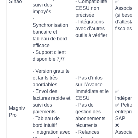
Sinao
- Compatibilité
✅
suivi des
CESU non
Associati
impayés
précisée
(si besoin
-
- Intégrations
d’attestati
Synchronisation
avec d’autres
fiscales)
bancaire et
outils à vérifier
tableau de bord
efficace
- Support client
disponible 7j/7
- Version gratuite
et tarifs très
- Pas d’infos
abordables
sur l’Avance
- Envoi des
Immédiate et le
✅
factures rapide et
CESU
Indépenda
suivi des
- Pas de
✅ Petites
Magniv
paiements
gestion des
entreprise
Pro
- Tableau de
abonnements
SAP
bord intuitif
récurrents
❌
- Intégration avec
- Relances
Associati