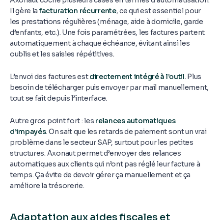
Axonaut coche plusieurs cases en termes d’automatisation.
Il gère la
facturation récurrente
, ce qui est essentiel pour
les prestations régulières (ménage, aide à domicile, garde
d’enfants, etc.). Une fois paramétrées, les factures partent
automatiquement à chaque échéance, évitant ainsi les
oublis et les saisies répétitives.
L’envoi des factures est
directement intégré à l’outil
. Plus
besoin de télécharger puis envoyer par mail manuellement,
tout se fait depuis l’interface.
Autre gros point fort : les
relances automatiques
d’impayés
. On sait que les retards de paiement sont un vrai
problème dans le secteur SAP, surtout pour les petites
structures. Axonaut permet d’envoyer des relances
automatiques aux clients qui n’ont pas réglé leur facture à
temps. Ça évite de devoir gérer ça manuellement et ça
améliore la trésorerie.
Adaptation aux aides fiscales et