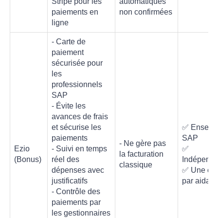
Stripe pour les
automatiques
paiements en
non confirmées
ligne
- Carte de
paiement
sécurisée pour
les
professionnels
SAP
- Évite les
avances de frais
et sécurise les
✅ Enseig
paiements
SAP
- Ne gère pas
Ezio
- Suivi en temps
✅
la facturation
(Bonus)
réel des
Indépenda
classique
dépenses avec
✅ Une car
justificatifs
par aidant
- Contrôle des
paiements par
les gestionnaires