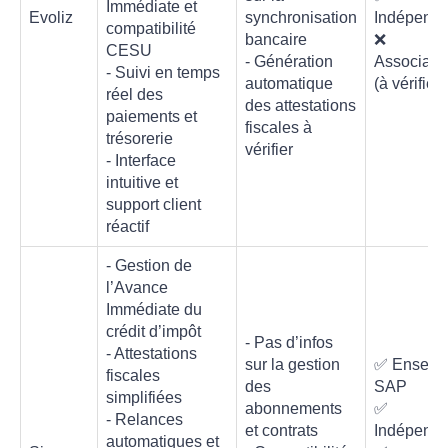
Immédiate et
Evoliz
synchronisation
Indépenda
compatibilité
bancaire
❌
CESU
- Génération
Associati
- Suivi en temps
automatique
(à vérifier)
réel des
des attestations
paiements et
fiscales à
trésorerie
vérifier
- Interface
intuitive et
support client
réactif
- Gestion de
l’Avance
Immédiate du
crédit d’impôt
- Pas d’infos
- Attestations
sur la gestion
✅ Enseig
fiscales
des
SAP
simplifiées
abonnements
✅
- Relances
et contrats
Indépenda
automatiques et