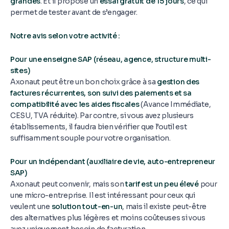
grandes
. Et il propose un
essai gratuit de 15 jours
, ce qui
permet de tester avant de s’engager.
Notre avis selon votre activité :
Pour une enseigne SAP (réseau, agence, structure multi-
sites)
Axonaut peut être un bon choix grâce à sa
gestion des
factures récurrentes, son suivi des paiements et sa
compatibilité avec les aides fiscales
(Avance Immédiate,
CESU, TVA réduite). Par contre, si vous avez plusieurs
établissements, il faudra bien vérifier que l’outil est
suffisamment souple pour votre organisation.
Pour un indépendant (auxiliaire de vie, auto-entrepreneur
SAP)
Axonaut peut convenir, mais son
tarif est un peu élevé
pour
une micro-entreprise. Il est intéressant pour ceux qui
veulent une
solution tout-en-un
, mais il existe peut-être
des alternatives plus légères et moins coûteuses si vous