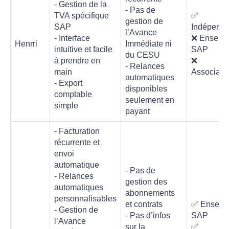
- Gestion de la
- Pas de
TVA spécifique
✅
gestion de
SAP
Indépenda
l’Avance
- Interface
❌ Enseig
Henrri
Immédiate ni
intuitive et facile
SAP
du CESU
à prendre en
❌
- Relances
main
Associati
automatiques
- Export
disponibles
comptable
seulement en
simple
payant
- Facturation
récurrente et
envoi
automatique
- Pas de
- Relances
gestion des
automatiques
abonnements
personnalisables
et contrats
✅ Enseig
- Gestion de
- Pas d’infos
SAP
l’Avance
sur la
✅