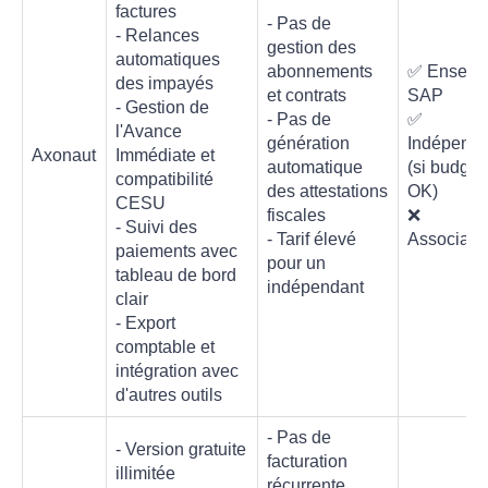
factures
- Pas de
- Relances
gestion des
automatiques
abonnements
✅ Enseig
des impayés
et contrats
SAP
- Gestion de
- Pas de
✅
l'Avance
génération
Indépenda
Axonaut
Immédiate et
automatique
(si budget
compatibilité
des attestations
OK)
CESU
fiscales
❌
- Suivi des
- Tarif élevé
Associati
paiements avec
pour un
tableau de bord
indépendant
clair
- Export
comptable et
intégration avec
d'autres outils
- Pas de
- Version gratuite
facturation
illimitée
récurrente