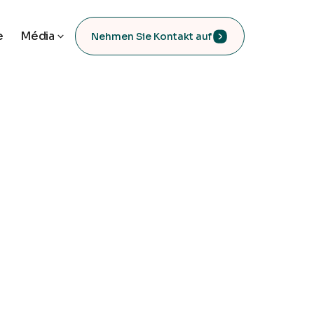
e
Média
Nehmen Sie Kontakt auf
Quels sont les risques liés aux paiements dan
solutions pour sécuriser chaque transaction e
Pour aller plus loin
Consultre nos autres re