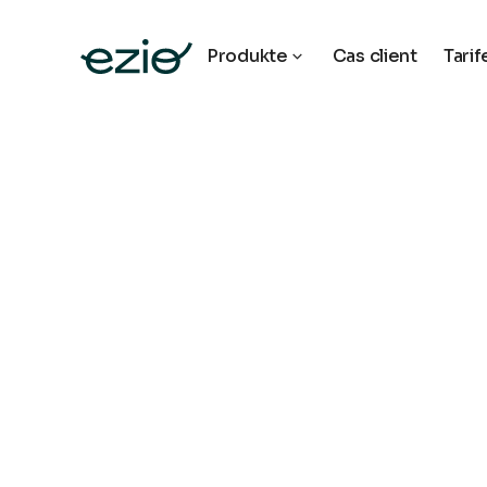
Produkte
Cas client
Tarif
text toc