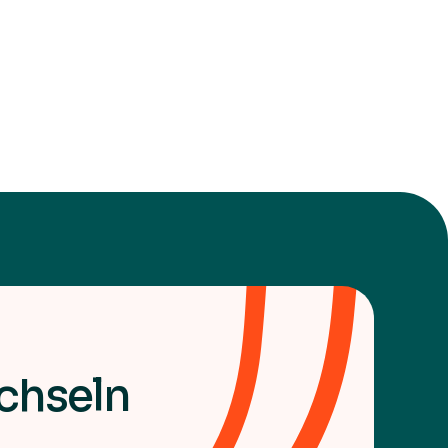
Community Support Resources
Quels sont les risques liés aux paiements dans votre
secteur ? Découvrez les solutions pour sécuriser chaque
transaction et éviter les fraudes.
chseln