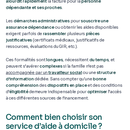
alourdit rapidement
la facture pour la
personne
dépendante et ses proches
.
Les
démarches administratives
pour
souscrire une
assurance dépendance
ou obtenir les aides disponibles
exigent parfois de
rassembler
plusieurs
pièces
justificatives
(certificats médicaux, justificatifs de
ressources, évaluations du GIR, etc.).
Ces formalités sont
longues
, nécessitent
du temps
, et
peuvent s’avérer
complexes
si la famille n’est pas
accompagnée par un
travailleur social
ou une
structure
d’information
dédiée. Sans compter qu'une
bonne
compréhension
des
dispositifs en place
et des conditions
d’
éligibilité
demeure indispensable pour
optimiser
l’accès
à ces différentes sources de financement.
Comment bien choisir son
service d’aide à domicile ?