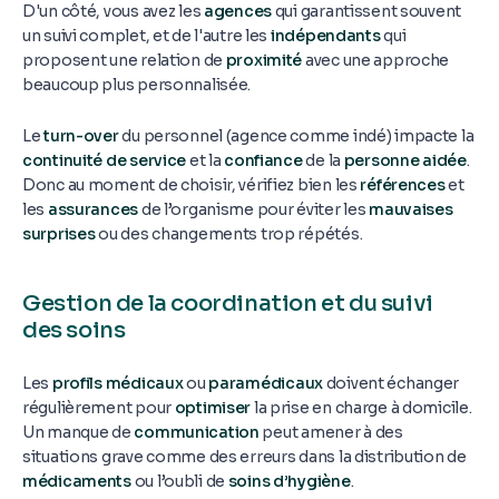
D'un côté, vous avez les
agences
qui garantissent souvent
un suivi complet, et de l'autre les
indépendants
qui
proposent une relation de
proximité
avec une approche
beaucoup plus personnalisée.
Le
turn-over
du personnel (agence comme indé) impacte la
continuité de service
et la
confiance
de la
personne aidée
.
Donc au moment de choisir, vérifiez bien les
références
et
les
assurances
de l’organisme pour éviter les
mauvaises
surprises
ou des changements trop répétés.
Gestion de la coordination et du suivi
des soins
Les
profils médicaux
ou
paramédicaux
doivent échanger
régulièrement pour
optimiser
la prise en charge à domicile.
Un manque de
communication
peut amener à des
situations grave comme des erreurs dans la distribution de
médicaments
ou l’oubli de
soins d’hygiène
.