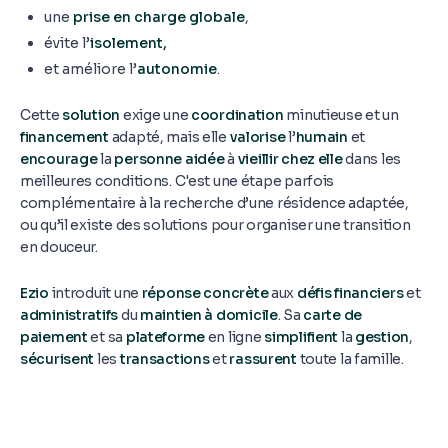
une
prise en charge
globale
,
évite l’
isolement,
et améliore l’
autonomie
.
Cette
solution
exige une
coordination
minutieuse et un
financement
adapté, mais elle
valorise
l’
humain
et
encourage
la
personne aidée
à
vieillir chez elle
dans les
meilleures conditions. C'est une étape parfois
complémentaire à la recherche d’une résidence adaptée,
ou qu’il existe des solutions pour organiser une transition
en douceur.
Ezio
introduit une
réponse concrète
aux
défis financiers
et
administratifs
du
maintien à domicile
. Sa
carte de
paiement
et sa
plateforme
en ligne
simplifient
la
gestion
,
sécurisent
les
transactions
et
rassurent
toute la famille.