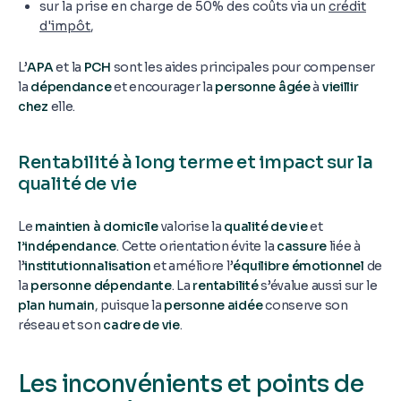
sur la prise en charge de 50% des coûts via un
crédit
d'impôt
,
L’
APA
et la
PCH
sont les aides principales pour compenser
la
dépendance
et encourager la
personne âgée
à
vieillir
chez
elle.
Rentabilité à long terme et impact sur la
qualité de vie
Le
maintien à domicile
valorise la
qualité de vie
et
l’indépendance
. Cette orientation évite la
cassure
liée à
l’
institutionnalisation
et améliore l’
équilibre émotionnel
de
la
personne dépendante
. La
rentabilité
s’évalue aussi sur le
plan humain
, puisque la
personne aidée
conserve son
réseau et son
cadre de vie
.
Les inconvénients et points de