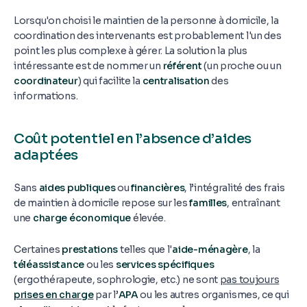
Lorsqu'on choisi le maintien de la personne à domicile, la
coordination des intervenants est probablement l'un des
point les plus complexe à gérer. La solution la plus
intéressante est de nommer un
référent
(un proche ou un
coordinateur
) qui facilite la
centralisation
des
informations.
Coût potentiel en l’absence d’aides
adaptées
Sans
aides publiques
ou
financières
, l’intégralité des frais
de maintien à domicile repose sur les
familles
, entraînant
une
charge économique
élevée.
Certaines
prestations
telles que l'
aide-ménagère
, la
téléassistance
ou les
services spécifiques
(ergothérapeute, sophrologie, etc.) ne sont
pas toujours
prises en charge
par l’
APA
ou les autres organismes, ce qui