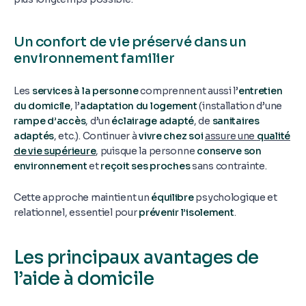
Un confort de vie préservé dans un
environnement familier
Les
services à la personne
comprennent aussi l’
entretien
du domicile
, l’
adaptation du logement
(installation d’une
rampe d’accès
, d’un
éclairage adapté
, de
sanitaires
adaptés
, etc.). Continuer à
vivre chez soi
assure une
qualité
de vie supérieure
, puisque la personne
conserve son
environnement
et
reçoit ses proches
sans contrainte.
Cette approche maintient un
équilibre
psychologique et
relationnel, essentiel pour
prévenir l’isolement
.
Les principaux avantages de
l’aide à domicile