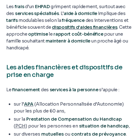
Les
frais
d’un
EHPAD
grimpent rapidement, surtout avec
des
services spécialisés
. L’
aide à domicile
implique des
tarifs
modulables selon la
fréquence
des interventions et
bénéficie souvent de
dispositifs d’aides financières
. Cette
approche
optimise
le
rapport coût-bénéfice
pour une
famille souhaitant
maintenir à domicile
un proche âgé ou
handicapé.
Les aides financières et dispositifs de
prise en charge
Le
financement
des
services à la personne
s’appuie :
sur l’
APA
(Allocation Personnalisée d’Autonomie)
pour les plus de 60 ans,
sur la
Prestation de Compensation du Handicap
(
PCH
) pour les personnes en
situation de handicap
,
sur diverses
mutuelles
ou
contrats de prévoyance
.