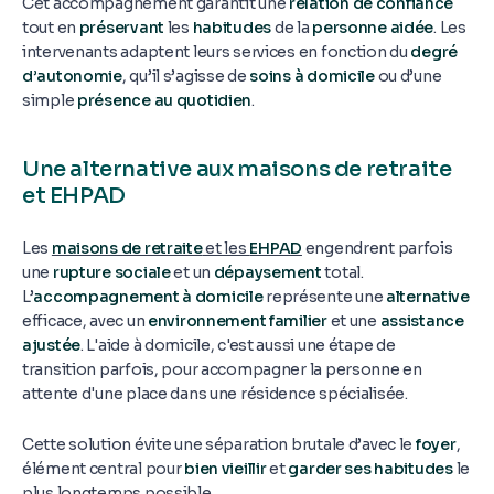
Cet accompagnement garantit une
relation de confiance
tout en
préservant
les
habitudes
de la
personne aidée
. Les
intervenants adaptent leurs services en fonction du
degré
d’autonomie
, qu’il s’agisse de
soins à domicile
ou d’une
simple
présence au quotidien
.
Une alternative aux maisons de retraite
et EHPAD
Les
maisons de retraite
et les
EHPAD
engendrent parfois
une
rupture sociale
et un
dépaysement
total.
L’
accompagnement à domicile
représente une
alternative
efficace, avec un
environnement familier
et une
assistance
ajustée
. L'aide à domicile, c'est aussi une étape de
transition parfois, pour accompagner la personne en
attente d'une place dans une résidence spécialisée.
Cette solution évite une séparation brutale d’avec le
foyer
,
élément central pour
bien vieillir
et
garder ses habitudes
le
plus longtemps possible.