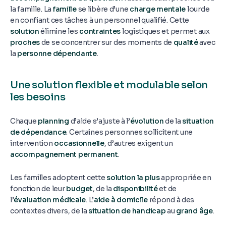
la famille. La
famille
se libère d’une
charge mentale
lourde
en confiant ces tâches à un personnel qualifié. Cette
solution
élimine les
contraintes
logistiques et permet aux
proches
de se concentrer sur des moments de
qualité
avec
la
personne dépendante
.
Une solution flexible et modulable selon
les besoins
Chaque
planning
d’aide s’ajuste à l’
évolution
de la
situation
de dépendance
. Certaines personnes sollicitent une
intervention
occasionnelle
, d’autres exigent un
accompagnement permanent
.
Les familles adoptent cette
solution la plus
appropriée en
fonction de leur
budget
, de la
disponibilité
et de
l’
évaluation médicale
. L’
aide à domicile
répond à des
contextes divers, de la
situation de handicap
au
grand âge
.