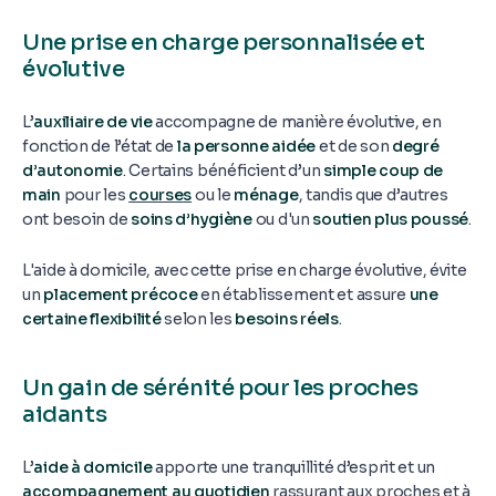
Une prise en charge personnalisée et
évolutive
L’
auxiliaire de vie
accompagne de manière évolutive, en
fonction de l’état de
la personne aidée
et de son
degré
d’autonomie
. Certains bénéficient d’un
simple coup de
main
pour les
courses
ou le
ménage
, tandis que d’autres
ont besoin de
soins d’hygiène
ou d'un
soutien plus poussé
.
L'aide à domicile, avec cette prise en charge évolutive, évite
un
placement précoce
en établissement et assure
une
certaine flexibilité
selon les
besoins réels
.
Un gain de sérénité pour les proches
aidants
L’
aide à domicile
apporte une tranquillité d’esprit et un
accompagnement au quotidien
rassurant aux proches et à